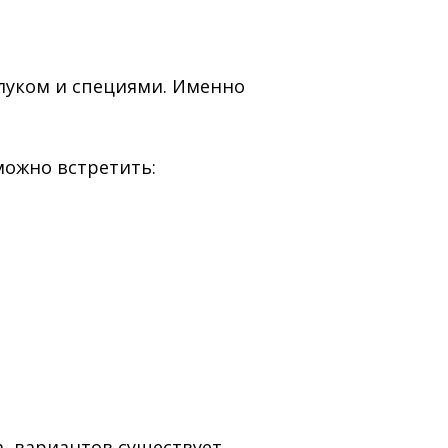
луком и специями. Именно
можно встретить:
а, вариантов существует