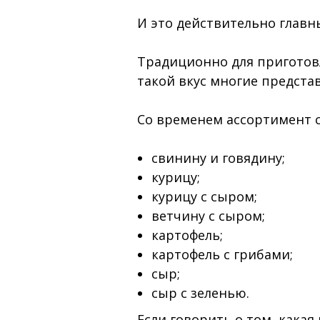
И это действительно главн
Традиционно для приготов
такой вкус многие представ
Со временем ассортимент с
свинину и говядину;
курицу;
курицу с сыром;
ветчину с сыром;
картофель;
картофель с грибами;
сыр;
сыр с зеленью.
Если говорить о том, кака