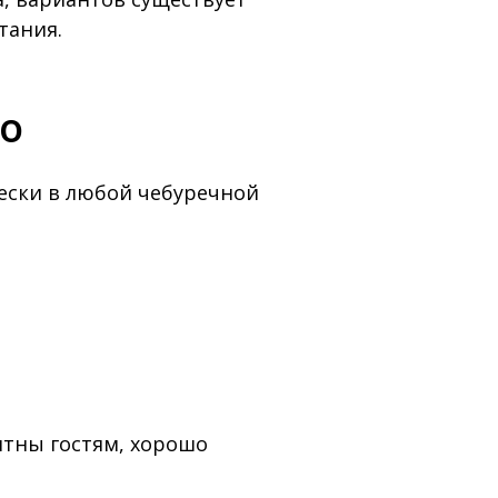
тания.
го
ески в любой чебуречной
тны гостям, хорошо