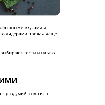
еобычными вкусами и
что лидерами продаж чаще
выбирают гости и на что
кими
ез раздумий ответит: с