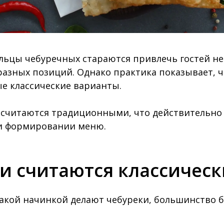
ьцы чебуречных стараются привлечь гостей н
разных позиций. Однако практика показывает, 
е классические варианты.
 считаются традиционными, что действительно 
и формировании меню.
и считаются классичес
какой начинкой делают чебуреки, большинство б