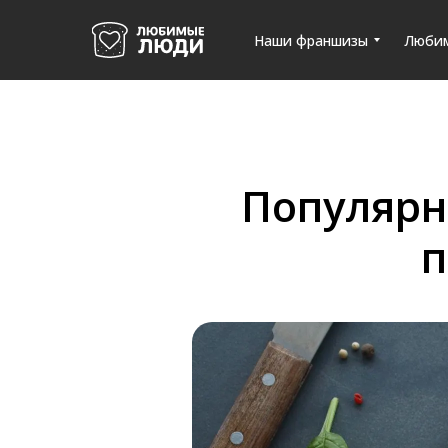
Наши франшизы
Люби
Популярн
п