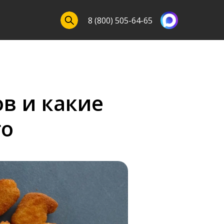
8 (800) 505-64-65
в и какие
го