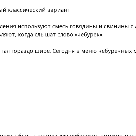
ый классический вариант.
ления используют смесь говядины и свинины с 
ляют, когда слышат слово «чебурек».
тал гораздо шире. Сегодня в меню чебуречных 
я может быть начинка для чебуреков помимо мяс