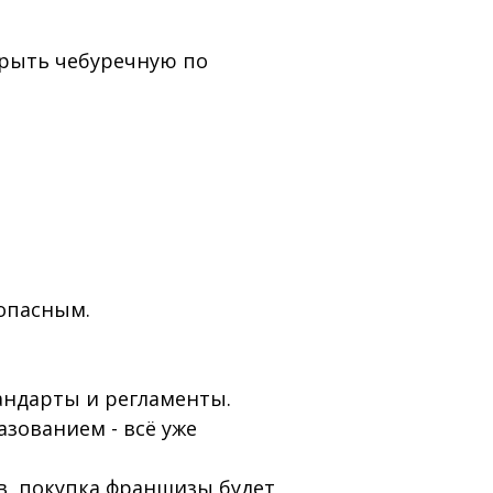
ткрыть чебуречную по
зопасным.
андарты и регламенты.
азованием - всё уже
в, покупка франшизы будет