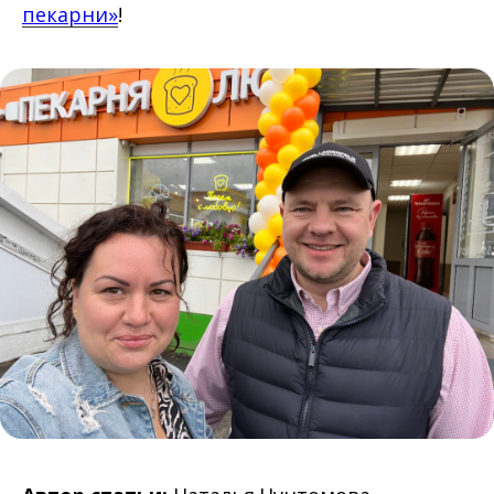
пекарни»
!