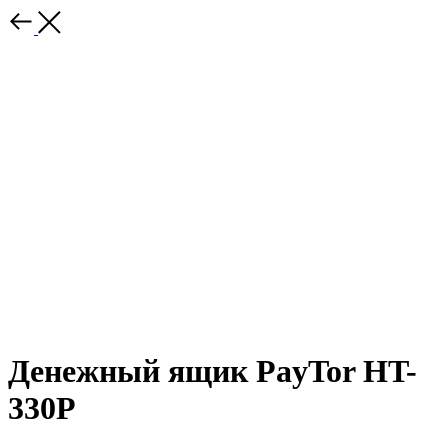
Денежный ящик PayTor HT-
330P