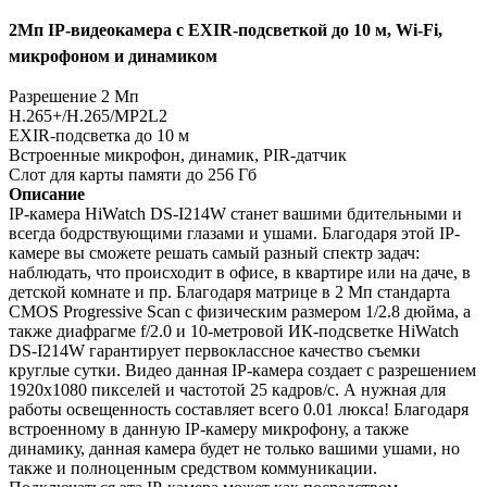
2Мп IP-видеокамера с EXIR-подсветкой до 10 м, Wi-Fi,
микрофоном и динамиком
Разрешение 2 Мп
H.265+/H.265/MP2L2
EXIR-подсветка до 10 м
Встроенные микрофон, динамик, PIR-датчик
Слот для карты памяти до 256 Гб
Описание
IP-камера HiWatch DS-I214W станет вашими бдительными и
всегда бодрствующими глазами и ушами. Благодаря этой IP-
камере вы сможете решать самый разный спектр задач:
наблюдать, что происходит в офисе, в квартире или на даче, в
детской комнате и пр. Благодаря матрице в 2 Мп стандарта
CMOS Progressive Scan с физическим размером 1/2.8 дюйма, а
также диафрагме f/2.0 и 10-метровой ИК-подсветке HiWatch
DS-I214W гарантирует первоклассное качество съемки
круглые сутки. Видео данная IP-камера создает с разрешением
1920х1080 пикселей и частотой 25 кадров/с. А нужная для
работы освещенность составляет всего 0.01 люкса! Благодаря
встроенному в данную IP-камеру микрофону, а также
динамику, данная камера будет не только вашими ушами, но
также и полноценным средством коммуникации.