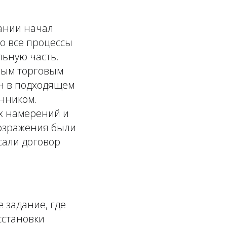
ании начал
о все процессы
льную часть.
ным торговым
ин в подходящем
енником.
х намерений и
Возражения были
сали договор
 задание, где
сстановки