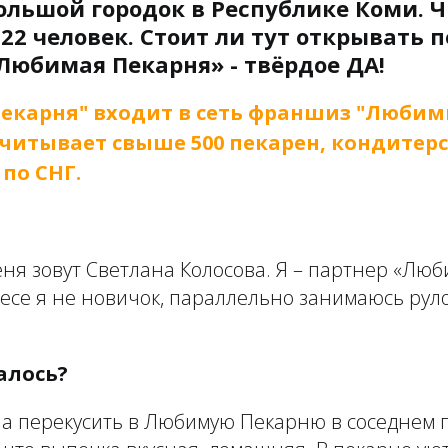
ольшой городок в Республике Коми. 
22 человек. Стоит ли тут открывать 
Любимая Пекарня» - твёрдое ДА!
екарня" входит в сеть франшиз "Любим
считывает свыше 500 пекарен, кондитерс
по СНГ.
еня зовут Светлана Колосова. Я – партнер «Лю
знесе я не новичок, параллельно занимаюсь ру
чалось?
а перекусить в Любимую Пекарню в соседнем г