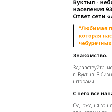
Вуктыл - неб
населения 93
Ответ сети «
"Любимая п
которая на
чебуречных 
Знакомство.
Здравствуйте, м
г. Вуктыл. В би
шторами.
С чего все на
Однажды я зашл