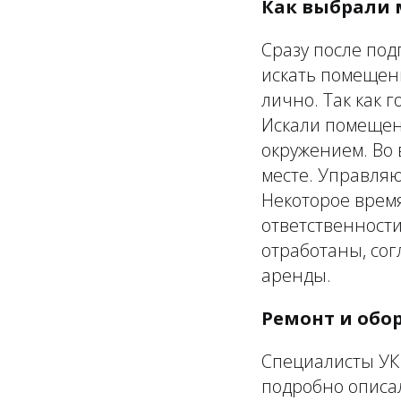
Как выбрали 
Сразу после по
искать помещени
лично. Так как 
Искали помещен
окружением. Во 
месте. Управля
Некоторое врем
ответственности
отработаны, сог
аренды.
Ремонт и обо
Специалисты УК 
подробно описа