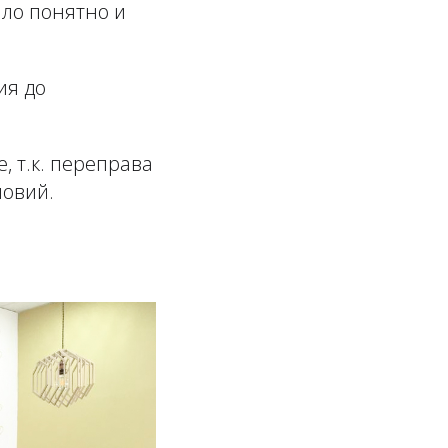
ыло понятно и
ия до
, т.к. переправа
ловий.