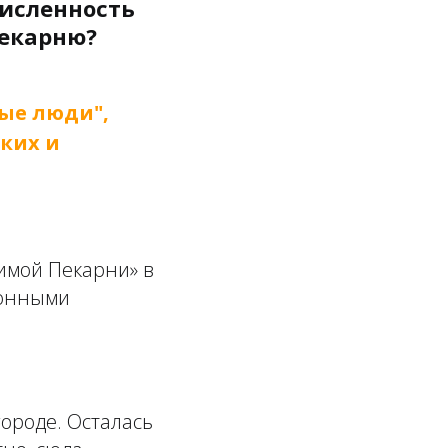
Численность
пекарню?
ые люди",
ких и
бимой Пекарни» в
лонными
ороде. Осталась