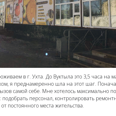
оживаем в г. Ухта. До Вуктыла это 3,5 часа на 
ом, я преднамеренно шла на этот шаг. Понача
вызов самой себе. Мне хотелось максимально по
: подобрать персонал, контролировать ремонт
м от постоянного места жительства.