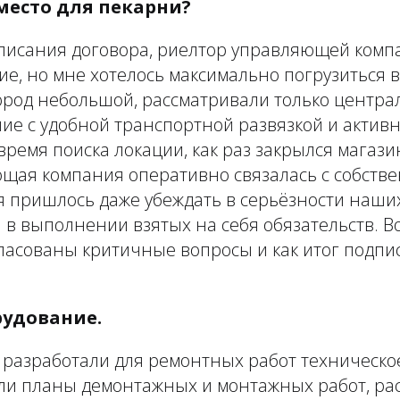
место для пекарни?
дписания договора, риелтор управляющей комп
е, но мне хотелось максимально погрузиться в
город небольшой, рассматривали только центра
ие с удобной транспортной развязкой и актив
время поиска локации, как раз закрылся магаз
ющая компания оперативно связалась с собств
я пришлось даже убеждать в серьёзности наши
 в выполнении взятых на себя обязательств. 
ласованы критичные вопросы и как итог подпи
рудование.
разработали для ремонтных работ техническое
ли планы демонтажных и монтажных работ, ра