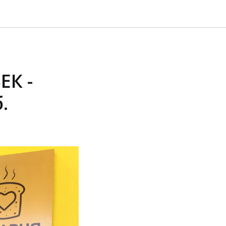
ЕК -
.